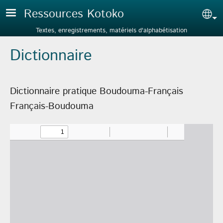
Aller au contenu principal
Ressources Kotoko
Sel
Textes, enregistrements, matériels d'alphabétisation
Dictionnaire
Dictionnaire pratique Boudouma-Français
Français-Boudouma