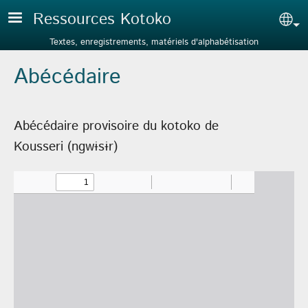
Aller au contenu principal
Ressources Kotoko
Sel
Textes, enregistrements, matériels d'alphabétisation
Abécédaire
Abécédaire provisoire du kotoko de
Kousseri (ngwɨsɨr)