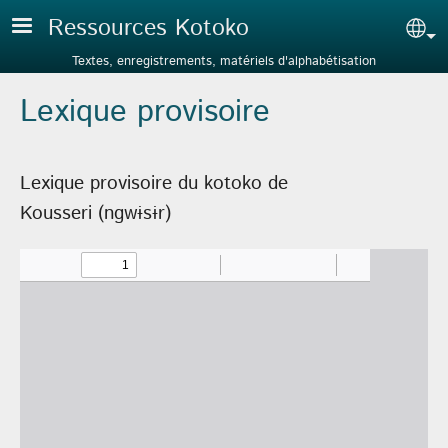
Aller au contenu principal
Ressources Kotoko
Sel
Textes, enregistrements, matériels d'alphabétisation
Lexique provisoire
Lexique provisoire du kotoko de
Kousseri (ngwɨsɨr)