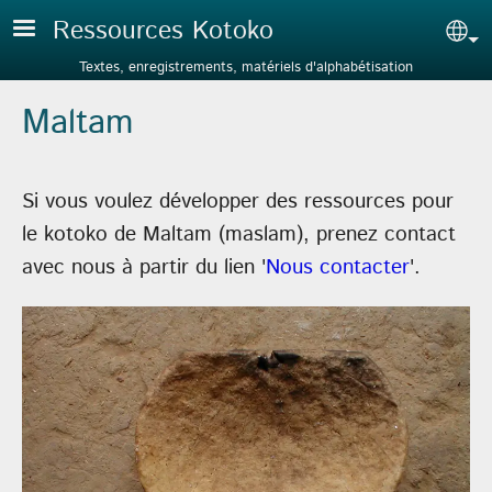
Aller au contenu principal
Ressources Kotoko
Sel
Textes, enregistrements, matériels d'alphabétisation
Maltam
Si vous voulez développer des ressources pour
le kotoko de Maltam (maslam), prenez contact
avec nous à partir du lien '
Nous contacter
'.