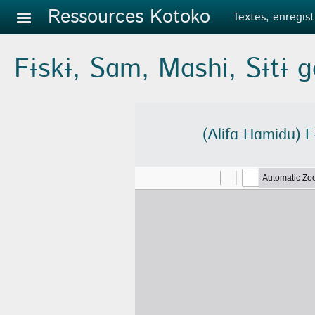
Aller au contenu principal
Ressources Kotoko
Textes, enregist
Fɨskɨ, Sɑm, Mɑshi, Sɨtɨ ɡ
(Alifɑ Hɑmidu) F