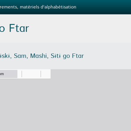
rements, matériels d'alphabétisation
o Ftɑr
ɨskɨ, Sɑm, Mɑshi, Sɨtɨ ɡo Ftɑr