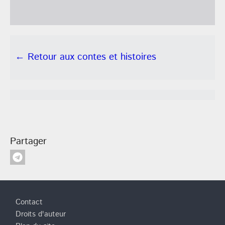
← Retour aux contes et histoires
Partager
Pied de page
Contact
Droits d'auteur