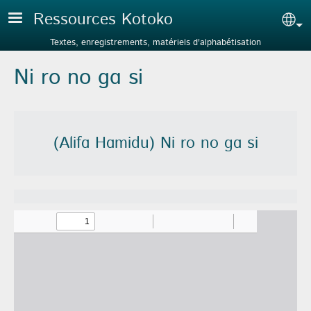
Aller au contenu principal
Ressources Kotoko
Sel
Textes, enregistrements, matériels d'alphabétisation
Ni ro no ɡɑ si
(Alifɑ Hɑmidu) Ni ro no ɡɑ si