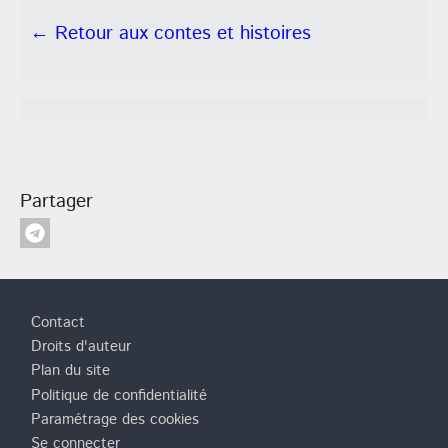
← Retour aux contes et histoires
Partager
Pied de page
Contact
Droits d'auteur
Plan du site
Politique de confidentialité
Paramétrage des cookies
Se connecter