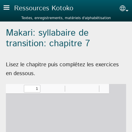
Aller au contenu principal
Ressources Kotoko
Sel
Textes, enregistrements, matériels d'alphabétisation
Makari: syllabaire de
transition: chapitre 7
Lisez le chapitre puis complétez les exercices
en dessous.