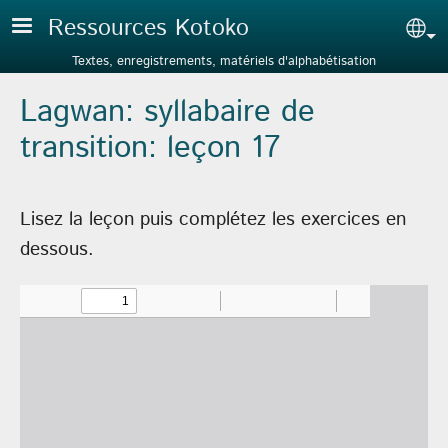
Aller au contenu principal
Ressources Kotoko
Sel
Textes, enregistrements, matériels d'alphabétisation
Lagwan: syllabaire de
transition: leçon 17
Lisez la leçon puis complétez les exercices en
dessous.