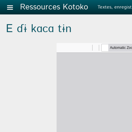
Aller au contenu principal
Ressources Kotoko
Textes, enregist
E ɗɨ kɑcɑ tɨn