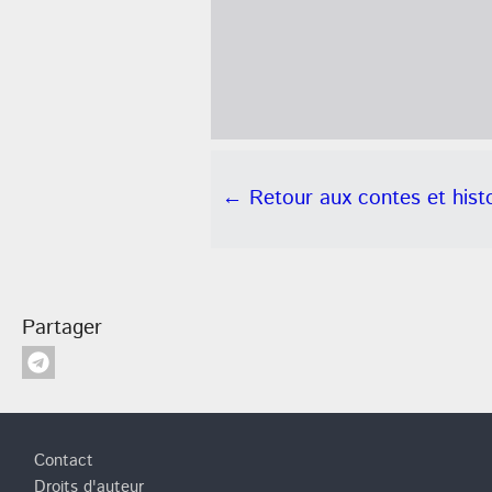
← Retour aux contes et histo
Partager
Pied de page
Contact
Droits d'auteur