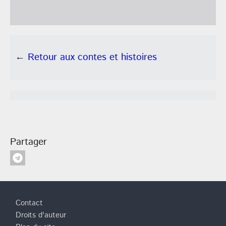
← Retour aux contes et histoires
Partager
Pied de page
Contact
Droits d'auteur