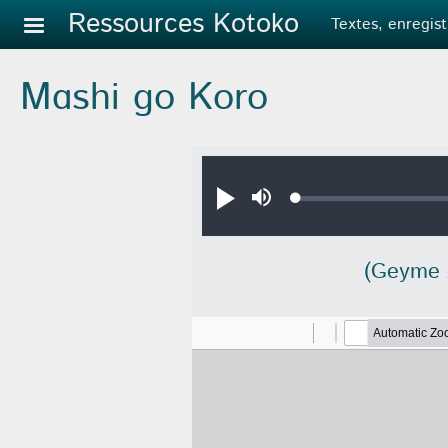
Aller au contenu principal
Ressources Kotoko
Textes, enregist
Mɑshi ɡo Koro
Audio file
Loaded
:
Jouer
Sourdine
0.69%
(Geyme 