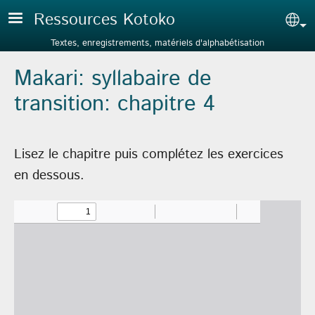
Aller au contenu principal
Ressources Kotoko
Sel
Textes, enregistrements, matériels d'alphabétisation
Makari: syllabaire de
transition: chapitre 4
Lisez le chapitre puis complétez les exercices
en dessous.